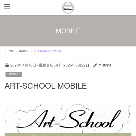
コ
ナ
ン
ビ
テ
ゲ
ン
ー
MOBILE
ツ
シ
へ
ョ
ス
ン
キ
に
HOME
MOBILE
ART-SCHOOL MOBILE
ッ
移
プ
動
2020年4月16日
/ 最終更新日時 :
2025年8月22日
mlstone
MOBILE
ART-SCHOOL MOBILE